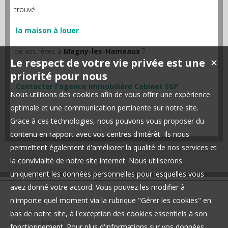
trouvé
la maison à louer
de vos rêves à
Magny-les-Hameaux
?
Le respect de votre vie privée est une
✕
priorité pour nous
Contacter l'agence immobilière Cabinet SGP
Nous utilisons des cookies afin de vous offrir une expérience
optimale et une communication pertinente sur notre site.
Grace à ces technologies, nous pouvons vous proposer du
contenu en rapport avec vos centres d'intérêt. Ils nous
permettent également d'améliorer la qualité de nos services et
la convivialité de notre site internet. Nous utiliserons
uniquement les données personnelles pour lesquelles vous
avez donné votre accord. Vous pouvez les modifier à
n'importe quel moment via la rubrique "Gérer les cookies" en
Nos Honoraires
bas de notre site, à l'exception des cookies essentiels à son
Mentions légales
fonctionnement. Pour plus d'informations sur vos données