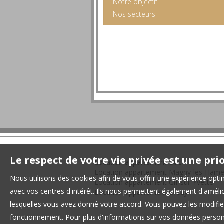
Notre objectif
Nos secteurs
Le respect de votre vie privée est une pri
Location appartement Buc
Location appartement Magny-les-Ham
Nous utilisons des cookies afin de vous offrir une expérience op
Location appartement Gif-sur-Yvette
avec vos centres d'intérêt. Ils nous permettent également d'amélior
Location appartement Orsay
lesquelles vous avez donné votre accord. Vous pouvez les modifier
fonctionnement. Pour plus d'informations sur vos données personn