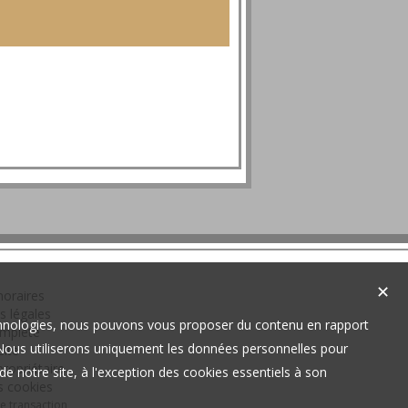
✕
oraires
s légales
technologies, nous pouvons vous proposer du contenu en rapport
omplète
t. Nous utiliserons uniquement les données personnelles pour
site
ropriétaire
e notre site, à l'exception des cookies essentiels à son
s cookies
de transaction