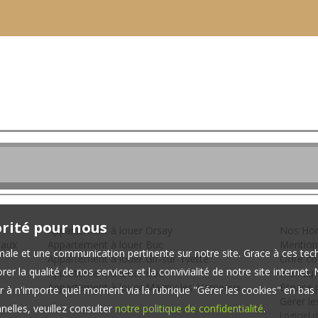
orité pour nous
Appartement à louer Orsay
Nos Hon
eaux
Appartement à louer Buc
Mention
timale et une communication pertinente sur notre site. Grace à ces 
Appartement à louer Gif-sur-Yvette
Offre c
er la qualité de nos services et la convivialité de notre site interne
Appartement à louer Buc
Plan du 
Appartement à louer Magny-les-Hameaux
Espace p
 à n'importe quel moment via la rubrique "Gérer les cookies" en bas d
Gérer le
elles, veuillez consulter
notre politique de confidentialité
.
Logiciel 