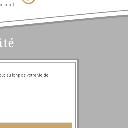
r mail !
ité
t au long de votre vie de