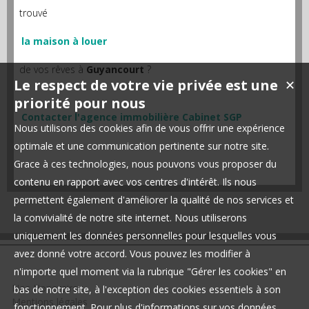
trouvé
la maison à louer
de vos rêves à
Guyancourt
?
Le respect de votre vie privée est une
✕
priorité pour nous
Contacter l'agence immobilière Cabinet SGP
Nous utilisons des cookies afin de vous offrir une expérience
optimale et une communication pertinente sur notre site.
Grace à ces technologies, nous pouvons vous proposer du
contenu en rapport avec vos centres d'intérêt. Ils nous
permettent également d'améliorer la qualité de nos services et
la convivialité de notre site internet. Nous utiliserons
uniquement les données personnelles pour lesquelles vous
avez donné votre accord. Vous pouvez les modifier à
n'importe quel moment via la rubrique "Gérer les cookies" en
Nos Honoraires
bas de notre site, à l'exception des cookies essentiels à son
Mentions légales
fonctionnement. Pour plus d'informations sur vos données