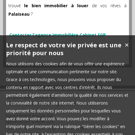
trouvé
le bien immobilier à louer
de vos rêves à
Palaiseau
?
Contacter l'agence immobilière Cabinet SGP
Le respect de votre vie privée est une
✕
priorité pour nous
Nous utilisons des cookies afin de vous offrir une expérience
optimale et une communication pertinente sur notre site.
Grace à ces technologies, nous pouvons vous proposer du
contenu en rapport avec vos centres d'intérêt. Ils nous
permettent également d'améliorer la qualité de nos services et
Location appartement Buc
la convivialité de notre site internet. Nous utiliserons
Location appartement Magny-les-Hameaux
uniquement les données personnelles pour lesquelles vous
Appartement à louer Buc
avez donné votre accord. Vous pouvez les modifier à
Appartement à louer Buc
n'importe quel moment via la rubrique "Gérer les cookies" en
Appartement à louer Magny-les-Hameaux
bas de notre site, à l'exception des cookies essentiels à son